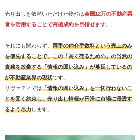
売り出しを依頼いただけた物件は
全国12万の不動産業
者を活用することで高値成約を目指せます
。
それにも関わらず、
両手の仲介手数料という売上のみ
を優先することで、この「高く売るための」の当然の
責務を放棄する「情報の囲い込み」が蔓延しているの
が不動産業界の現状
です。
リヴァティでは
「情報の囲い込み」を一切行わないこ
とを固く約束し、売り出し情報が円滑に市場に浸透す
るよう尽力
します。