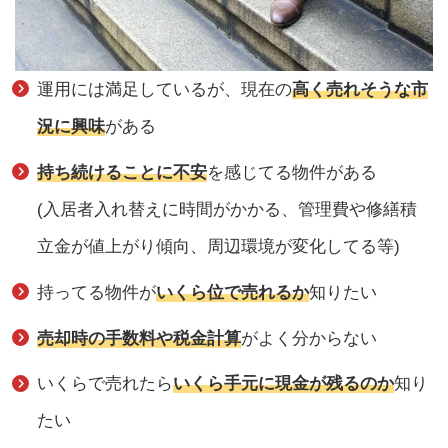
運用には満足しているが、現在の
高く売れそうな市
況に興味
がある
持ち続けることに不安
を感じてる物件がある
(入居者入れ替えに時間がかかる、管理費や修繕積
立金が値上がり傾向、周辺環境が変化してる等)
持ってる物件が
いくら位で売れるか
知りたい
売却時の手数料や税金計算
がよく分からない
いくらで売れたら
いくら手元に現金が残るのか
知り
たい