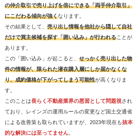
の仲介取引で売り上げを倍にできる「両手仲介取引」
にこだわる傾向が強く
なります。
その結果として、
売り出し情報を他社から隠して自社
だけで買主候補を探す「囲い込み」が行われる
ことが
あります。
この「囲い込み」が起こると、
せっかく売り出した物
件の情報が、限られた潜在購入層にしか届かなくな
り、成約価格が下がってしまう可能性
が高くなりま
す。
このことは
長らく不動産業界の悪習として問題視
され
ており、レインズの運用ルールの変更など国土交通省
による改善策も取られていますが、2023年現在も
抜本
的な解決には至ってません
。