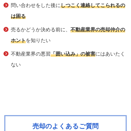
問い合わせをした後に
しつこく連絡してこられるの
は困る
売るかどうか決める前に、
不動産業界の売却仲介の
ホント
を知りたい
不動産業界の悪習
「囲い込み」の被害
にはあいたく
ない
売却のよくあるご質問
HOME
無料相談・お問合せ
お電話