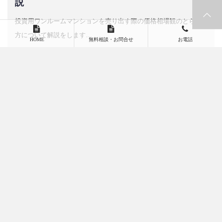
説
投資用ワンルームマンションを売り出す際の価格相場観のとらえ
方について解説をします…
HOME
無料相談・お問合せ
お電話
これ以上記事はございません
〒182-0017 東京都調布市深大寺元町2-23-24
TEL042-430-6600
ホーム
購入
運用
売却
代表者プロフィール
会社情報
書籍
FAQ
お問い合わせ
プライバシーポリシー