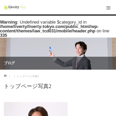
Warning
: Undefined variable $category_id in
/home/liverty/liverty-tokyo.com/public_html/wp-
content/themes/law_tcd031/mobile/header.php
on line
335
ブログ
ホーム
トップページ写真2
トップページ写真2