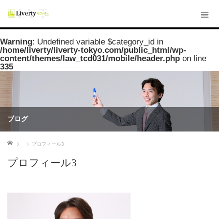
Warning
: Undefined variable $category_id in
/home/liverty/liverty-tokyo.com/public_html/wp-
content/themes/law_tcd031/mobile/header.php
on line
335
ブログ
ホーム
プロフィール3
プロフィール3