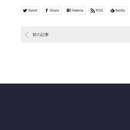
Tweet
Share
Hatena
RSS
feedly
前の記事