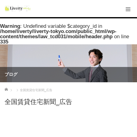
Warning
: Undefined variable $category_id in
/home/liverty/liverty-tokyo.com/public_html/wp-
content/themes/law_tcd031/mobile/header.php
on line
335
ブログ
ホーム
全国賃貸住宅新聞‗広告
全国賃貸住宅新聞‗広告