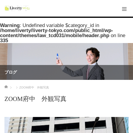
Warning
: Undefined variable $category_id in
/home/liverty/liverty-tokyo.com/public_html/wp-
content/themes/law_tcd031/mobile/header.php
on line
335
ブログ
ホーム
ZOOM府中 外観写真
ZOOM府中 外観写真