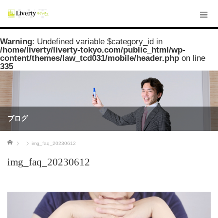
Warning
: Undefined variable $category_id in
/home/liverty/liverty-tokyo.com/public_html/wp-
content/themes/law_tcd031/mobile/header.php
on line
335
ブログ
ホーム
img_faq_20230612
img_faq_20230612