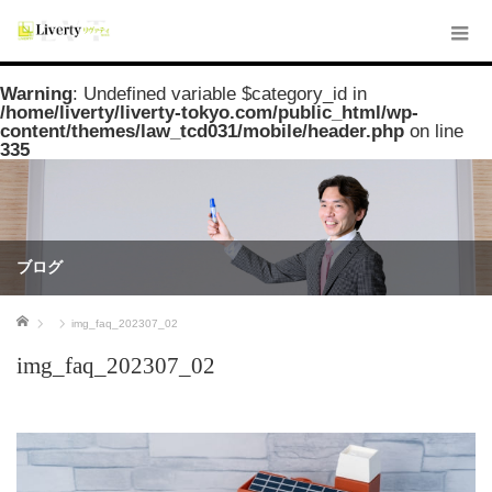
Warning
: Undefined variable $category_id in
/home/liverty/liverty-tokyo.com/public_html/wp-
content/themes/law_tcd031/mobile/header.php
on line
335
ブログ
ホーム
img_faq_202307_02
img_faq_202307_02