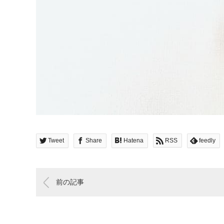
Tweet
Share
Hatena
RSS
feedly
前の記事