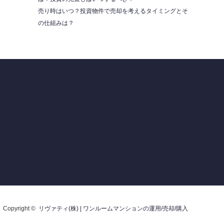
売り時はいつ？投資物件で売却を考えるタイミングとそ
の仕組みは？
Copyright ©
リヴァティ(株) | ワンルームマンションの運用/売却/購入