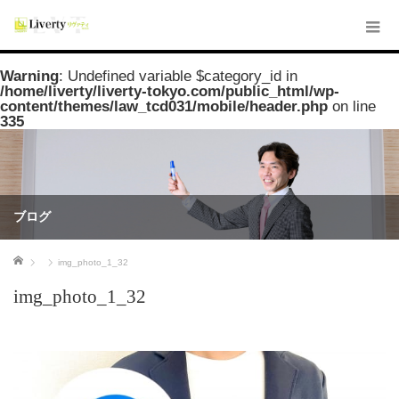
Warning
: Undefined variable $category_id in
/home/liverty/liverty-tokyo.com/public_html/wp-
content/themes/law_tcd031/mobile/header.php
on line
335
ブログ
ホーム
img_photo_1_32
img_photo_1_32