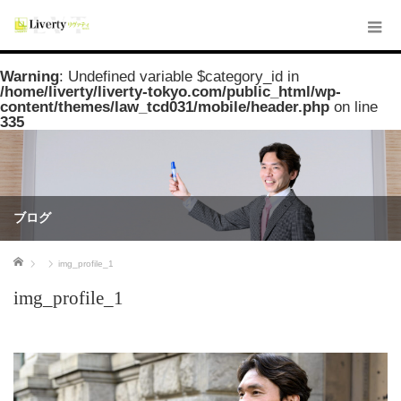
Warning
: Undefined variable $category_id in
/home/liverty/liverty-tokyo.com/public_html/wp-
content/themes/law_tcd031/mobile/header.php
on line
335
ブログ
ホーム
img_profile_1
img_profile_1