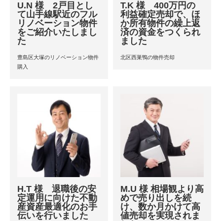
U.N 様 2戸目とし
T.K 様 400万円の
て山手線駅近のフル
利益確定売却で、ほ
リノベーション物件
か所有物件の繰上返
をご紹介いたしまし
済の資金をつくられ
た
ました
豊島区大塚のリノベーション物件
北区西巣鴨の物件売却
購入
H.T 様 退職後の安
M.U 様 相場観より高
定運用に向けた不動
めで売り出しを続
産資産最適化のお手
け、数か月かけて高
伝いを行いました
値売却を実現されま