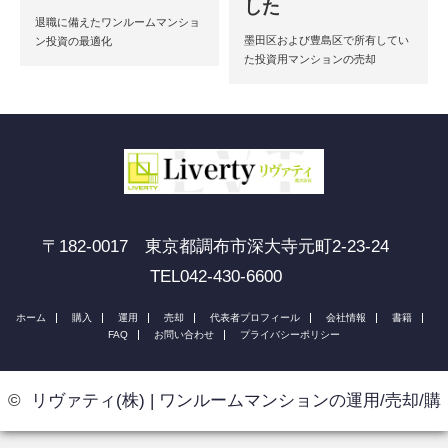
した
退職に備えたワンルームマンショ
墨田区および豊島区で所有してい
ン投資の最適化
た投資用マンションの売却
〒182-0017 東京都調布市深大寺元町2-23-24
TEL042-430-6600
ホーム
購入
運用
売却
代表者プロフィール
会社情報
書籍
FAQ
お問い合わせ
プライバシーポリシー
©
リヴァティ(株) | ワンルームマンションの運用/売却/購