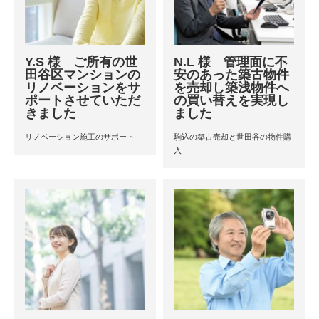
Y.S 様 ご所有の世
N.L 様 管理面に不
田谷区マンションの
安のあった築古物件
リノベーションをサ
を売却し築浅物件へ
ポートさせていただ
の買い替えを実現し
きました
ました
リノベーション施工のサポート
駒込の築古売却と世田谷の物件購
入