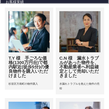
お客様実績
T.Y 様 手ごろな価
C.N 様 漏水トラブ
格(1300万円台)で都
ルがあった物件を、
内駅近(徒歩5分)の優
不動産業者へ利益確
良物件を購入いただ
定として売却いただ
けました
きました
杉並区方南町の物件購入
水漏れトラブルを抱えた物件の売
却