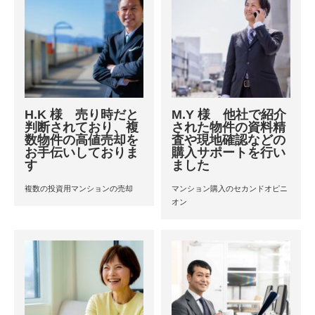
H.K 様 売り時だと
M.Y 様 他社で紹介
判断されており、複
された物件の資料精
数物件の高値売却を
査や現地確認などの
お手伝いしておりま
購入サポートを行い
す
ました
複数の投資用マンションの売却
マンション購入のセカンドオピニ
オン