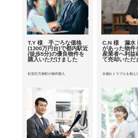
T.Y 様 手ごろな価格
C.N 様 漏
(1300万円台)で都内駅近
があった物件
(徒歩5分)の優良物件を
産業者へ利益
購入いただけました
て売却いただ
杉並区方南町の物件購入
水漏れトラブルを抱え