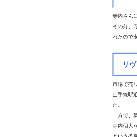
寺内さん
その分、
れたので
リヴ
市場で売
山手線駅
た。
一方で、
寺内個人が
という条