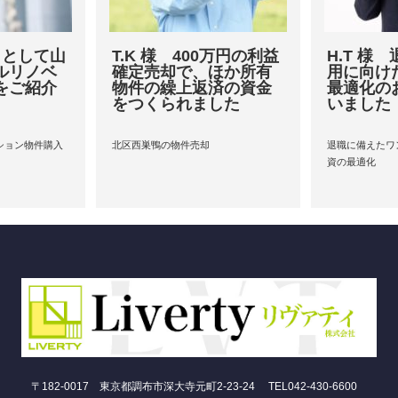
戸目として山
T.K 様 400万円の利益
H.T 様
ルリノベ
確定売却で、ほか所有
用に向け
をご紹介
物件の繰上返済の資金
最適化の
をつくられました
いました
ション物件購入
北区西巣鴨の物件売却
退職に備えたワ
資の最適化
〒182-0017 東京都調布市深大寺元町2-23-24 TEL042-430-6600