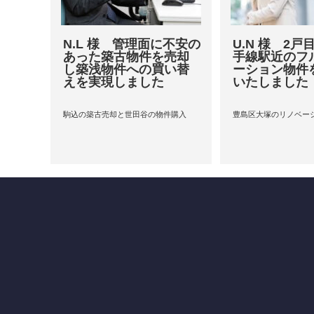
N.L 様 管理面に不安の
U.N 様 2
あった築古物件を売却
手線駅近のフ
し築浅物件への買い替
ーション物件
えを実現しました
いたしました
駒込の築古売却と世田谷の物件購入
豊島区大塚のリノベー