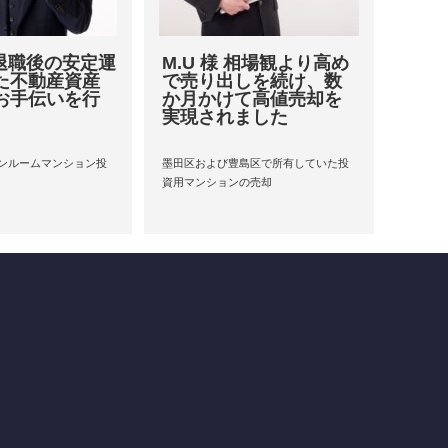
 退職後の安定運
M.U 様 相場観より高め
た不動産資産
で売り出しを続け、数
お手伝いを行
か月かけて高値売却を
実現されました
ンルームマンション投
墨田区および豊島区で所有していた投
資用マンションの売却