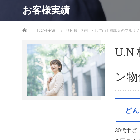
お客様実績
ホーム
お客様実績
U.N 様 2戸目として山手線駅近のフル
U.
ン物
どん
30代半ば