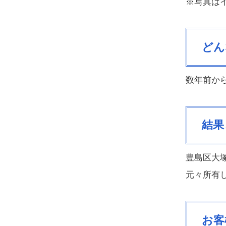
※写真は
どん
数年前か
結果
豊島区大
元々所有
お客