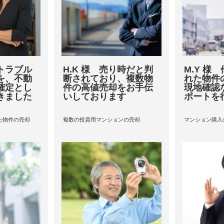
水トラブル
H.K 様 売り時だと判
M.Y 様
を、不動
断されており、複数物
れた物件
確定とし
件の高値売却をお手伝
現地確認
きました
いしております
ポートを
た物件の売却
複数の投資用マンションの売却
マンション購入